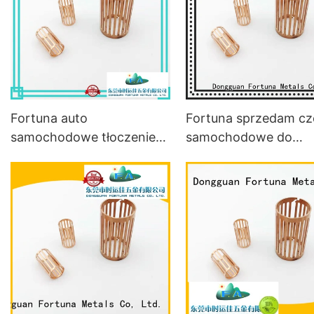
Fortuna auto
Fortuna sprzedam cz
samochodowe tłoczenie
samochodowe do
metali online dla
tłoczenia metali dla
samochodów
pojazdów1