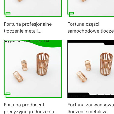
Fortuna profesjonalne
Fortuna części
tłoczenie metali
samochodowe tłocze
samochodowych online
metali online dla
dla pojazdów
samochodów
elektrycznych
Fortuna producent
Fortuna zaawansow
precyzyjnego tłoczenia
tłoczenie metali w