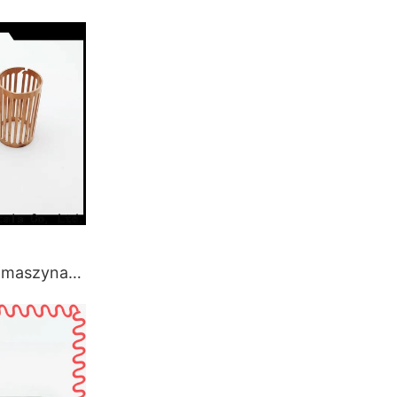
 producent
o
 maszyna
tali do