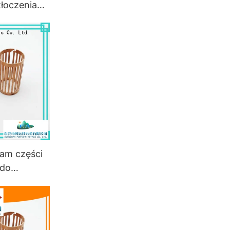
łoczenia
chodach
am części
do
 dla