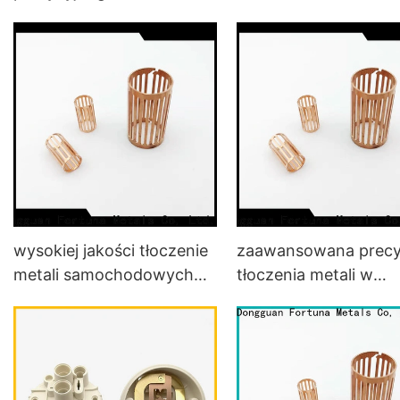
metali w pojazdach
samochodach online 
samochodów
elektrycznych
wysokiej jakości tłoczenie
zaawansowana precy
metali samochodowych
tłoczenia metali w
online dla pojazdów
samochodach online 
pojazdów