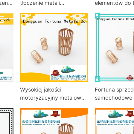
zenia
tłoczenie metali
elementów do t
ch
samochodowych online
metali w samo
dla pojazdów
elektrycznych
Wysokiej jakości
Fortuna sprzed
motoryzacyjny metalowy
samochodowe 
stemplowanie
tłoczenia metali
automatyczne online dla
pojazdów
samochodu