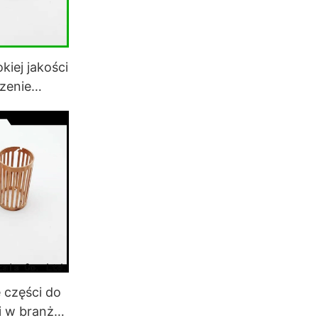
iej jakości
zenie
odowych
części do
i w branży