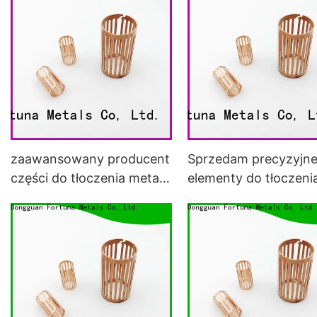
zaawansowany producent
Sprzedam precyzyjn
części do tłoczenia metali
elementy do tłoczeni
w branży motoryzacyjnej
metali w samochoda
do samochodów
elektrycznych