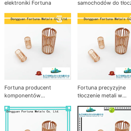
elektroniki Fortuna
samochodów do tłoc
metali w samochoda
Fortuna producent
Fortuna precyzyjne
komponentów
tłoczenie metali w
motoryzacyjnych do
samochodach online
tłoczenia metali do
samochodów