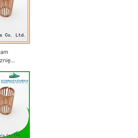
dam
znię
do