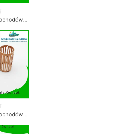
i
mochodów
tali
i
mochodów
tali w