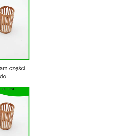
am części
do
i do