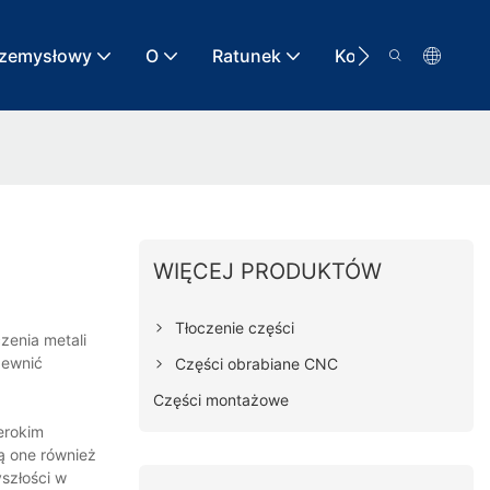
rzemysłowy
O
Ratunek
Kontakt
WIĘCEJ PRODUKTÓW
Tłoczenie części
zenia metali
pewnić
Części obrabiane CNC
Części montażowe
erokim
ą one również
szłości w