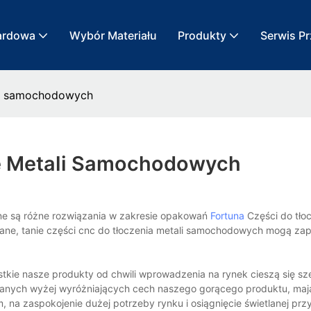
ardowa
Wybór Materiału
Produkty
Serwis P
ali samochodowych
e Metali Samochodowych
ne są różne rozwiązania w zakresie opakowań
Fortuna
Części do tłoc
ne, tanie części cnc do tłoczenia metali samochodowych mogą za
stkie nasze produkty od chwili wprowadzenia na rynek cieszą się sz
anych wyżej wyróżniających cech naszego gorącego produktu, maj
na zaspokojenie dużej potrzeby rynku i osiągnięcie świetlanej przy