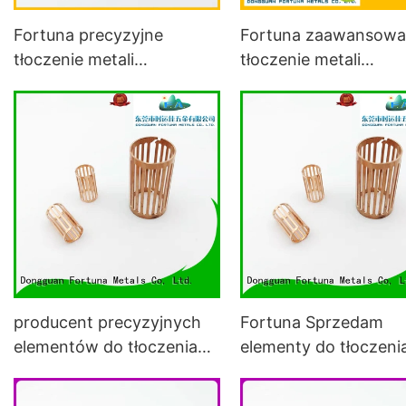
Fortuna precyzyjne
Fortuna zaawansow
tłoczenie metali
tłoczenie metali
samochodowych online
samochodowych onli
dla samochodów
dla pojazdów
elektrycznych
producent precyzyjnych
Fortuna Sprzedam
elementów do tłoczenia
elementy do tłoczeni
metali w samochodach
metali samochodowy
elektrycznych1
do samochodów