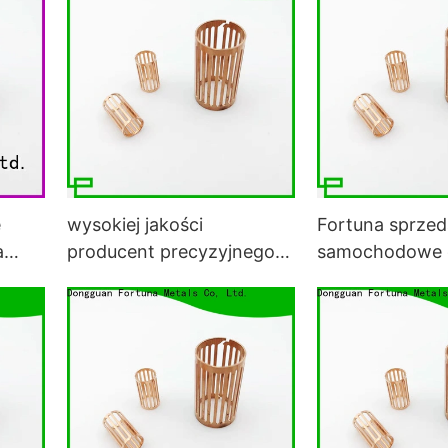
e
wysokiej jakości
Fortuna sprzed
a
producent precyzyjnego
samochodowe 
ch
tłoczenia metali
tłoczenia metal
samochodowych do
samochodów
pojazdów
elektrycznych