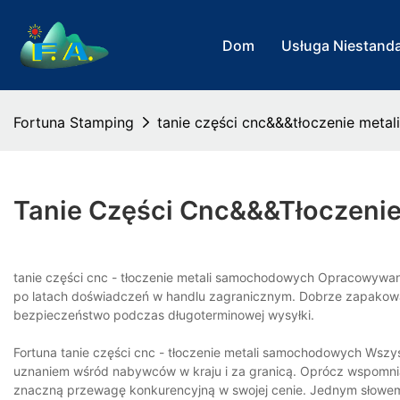
Dom
Usługa Niestand
Fortuna Stamping
tanie części cnc&&&tłoczenie met
Tanie Części Cnc&&&tłoczeni
tanie części cnc - tłoczenie metali samochodowych Opracowywa
po latach doświadczeń w handlu zagranicznym. Dobrze zapakowa
bezpieczeństwo podczas długoterminowej wysyłki.
Fortuna tanie części cnc - tłoczenie metali samochodowych Wszy
uznaniem wśród nabywców w kraju i za granicą. Oprócz wspomni
znaczną przewagę konkurencyjną w swojej cenie. Jednym słowem, 