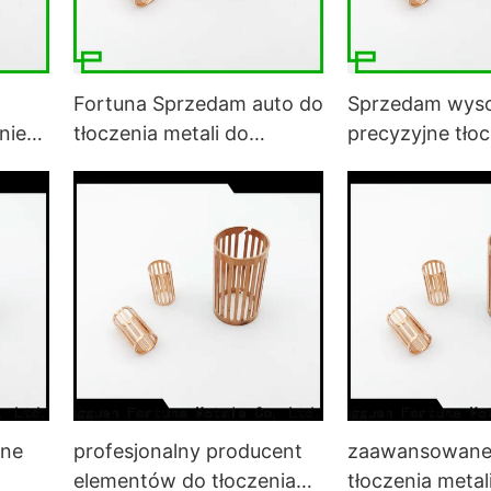
Fortuna Sprzedam auto do
Sprzedam wysok
nie
tłoczenia metali do
precyzyjne tłoc
samochodów
metali samoch
elektrycznych
do pojazdów
ane
profesjonalny producent
zaawansowane 
elementów do tłoczenia
tłoczenia metal