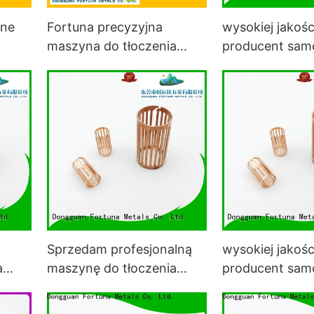
ane
Fortuna precyzyjna
wysokiej jakośc
maszyna do tłoczenia
producent sa
ne
metali w pojazdach
do tłoczenia me
Sprzedam profesjonalną
wysokiej jakośc
a
maszynę do tłoczenia
producent sa
ch
metali w samochodach
do tłoczenia me
samochodach