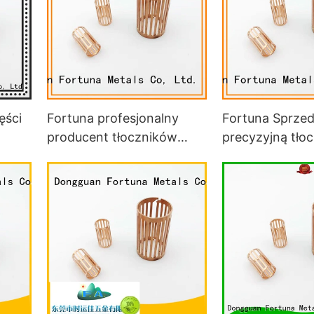
ęści
Fortuna profesjonalny
Fortuna Sprze
producent tłoczników
precyzyjną tłoc
samochodowych do
samochodową 
samochodów
samochodu