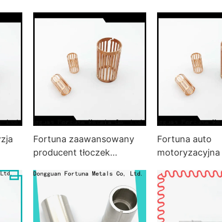
dla
metali w pojazdach
motoryzacyjnej
samochodów d
samochodów
zja
Fortuna zaawansowany
Fortuna auto
producent tłoczek
motoryzacyjna
dla
samochodowych do
do tłoczenia me
pojazdów
samochodów