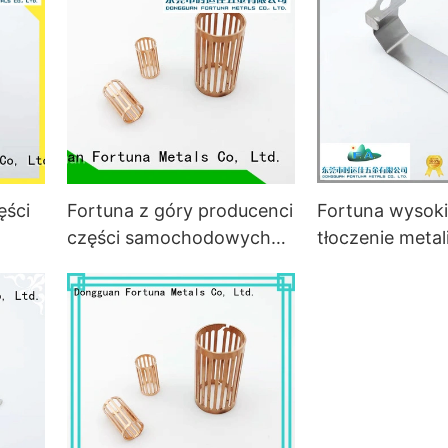
scalonych
sprzętu gospo
domowego do
samochodów
Fortuna wysokie
ęści
Fortuna z góry producenci
tłoczenie meta
części samochodowych
online dla ko
na sprzedaż do pojazdów
IT,