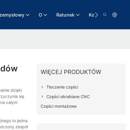
rzemysłowy
O
Ratunek
Kontakt
odów
WIĘCEJ PRODUKTÓW
Tłoczenie części
alnie dzięki
rzyczynia się
Części obrabiane CNC
 na całym
Części montażowe
jnego to jedna
adczony zespół