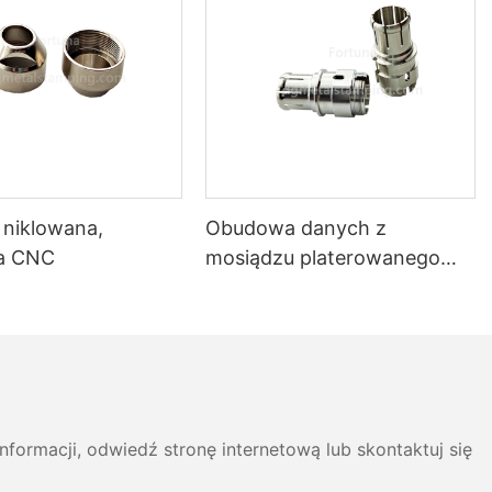
 niklowana,
Obudowa danych z
na CNC
mosiądzu platerowanego
CuSnZn
formacji, odwiedź stronę internetową lub skontaktuj się