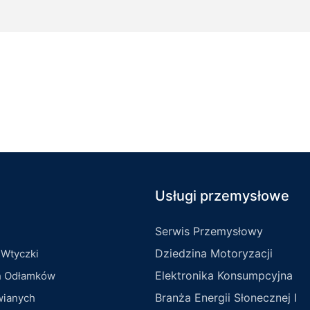
Usługi przemysłowe
Serwis Przemysłowy
Dziedzina Motoryzacji
 Wtyczki
Elektronika Konsumpcyjna
h Odłamków
Branża Energii Słonecznej I
wianych