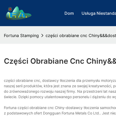
Dom
Usługa Niestand
Fortuna Stamping
części obrabiane cnc Chiny&&&do
Części Obrabiane Cnc Chiny
części obrabiane cnc, dostawcy tłoczenia dla przemysłu motory
naszej serii produktów, która jest znana ze swojej kreatywności,
do zrównoważonego rozwoju naszej firmy. Na przestrzeni lat nas
świecie. Dzięki pomocy utalentowanego personelu i dążeniu do w
Fortuna części obrabiane cnc Chiny-dostawcy tłoczenia samocho
z podstawowych ofert Dongguan Fortuna Metals Co Ltd.. Jest nie