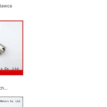
stawca
h do
ch
nc do