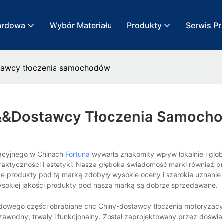
ardowa
Wybór Materiału
Produkty
Serwis P
stawcy tłoczenia samochodów
&&&dostawcy Tłoczenia Samoch
zacyjnego w Chinach
Fortuna
wywarła znakomity wpływ lokalnie i glob
 praktyczności i estetyki. Nasza głęboka świadomość marki również p
ze produkty pod tą marką zdobyły wysokie oceny i szerokie uznanie
ysokiej jakości produkty pod naszą marką są dobrze sprzedawane.
dowego części obrabiane cnc Chiny-dostawcy tłoczenia motoryzacy
zawodny, trwały i funkcjonalny. Został zaprojektowany przez doświ