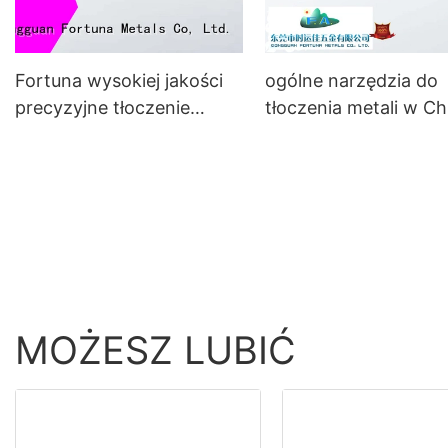
Fortuna wysokiej jakości
ogólne narzędzia do
precyzyjne tłoczenie
tłoczenia metali w C
chińskie w celu uzyskania
do komponentów IT,
rezonansu
MOŻESZ LUBIĆ