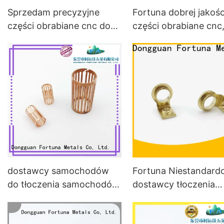
Sprzedam precyzyjne
Fortuna dobrej jakośc
części obrabiane cnc do
części obrabiane cnc
samochodów osobowych
chińskie części do sp
AGD i samochodów
dostawcy samochodów
Fortuna Niestandard
do tłoczenia samochodów,
dostawcy tłoczenia
precyzja do samochodów
samochodów w celu
elektrycznych Fortuna
rezonansu