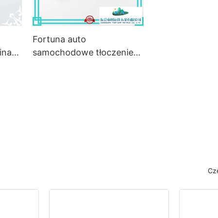
Fortuna auto
hinach
samochodowe tłoczenie
metali online dla
samochodów
Cz