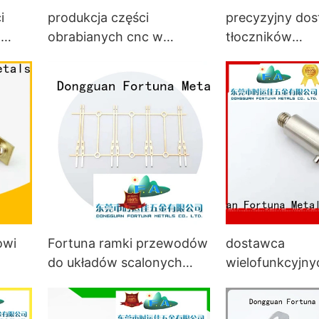
i
produkcja części
precyzyjny do
,
obrabianych cnc w
tłoczników
rzętu
Chinach na sprzedaż do
samochodowyc
sprzętu gospodarstwa
samochodów
domowego do
samochodów Fortuna
owi
Fortuna ramki przewodów
dostawca
do układów scalonych
wielofunkcyjny
online dla ramek
komponentów
przewodów układów
obrabianych c