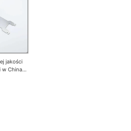
darstwa
j jakości
li w Chinach
mponentów