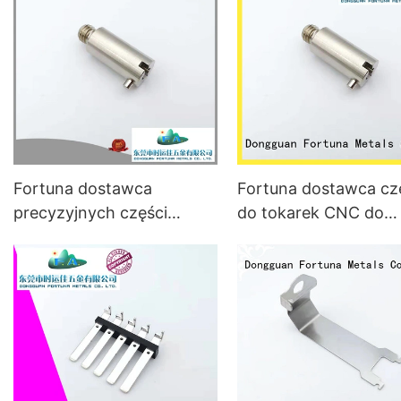
Fortuna dostawca
Fortuna dostawca cz
precyzyjnych części
do tokarek CNC do
obrabianych cnc do
sprzętu AGD i
sprzętu AGD i
samochodów
samochodów