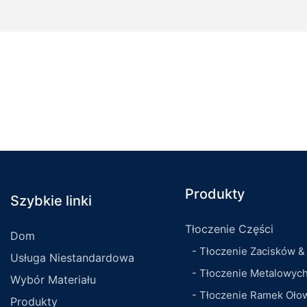
Produkty
Szybkie linki
Tłoczenie Części
Dom
- Tłoczenie Zacisków &
Usługa Niestandardowa
- Tłoczenie Metalowyc
Wybór Materiału
- Tłoczenie Ramek Oło
Produkty