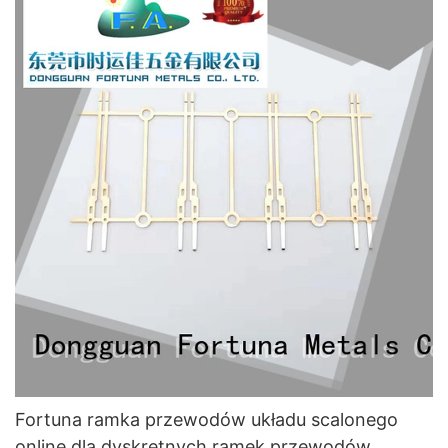
Fortuna ramka przewodów układu scalonego
online dla dyskretnych ramek przewodów