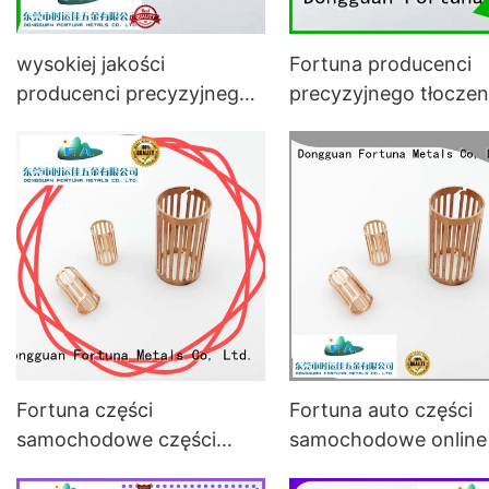
wysokiej jakości
Fortuna producenci
producenci precyzyjnego
precyzyjnego tłoczen
tłoczenia metali na
metali na sprzedaż d
sprzedaż do mocowania
mocowania
Fortuna części
Fortuna auto części
samochodowe części
samochodowe online
zamienne do samochodu
pojazdów