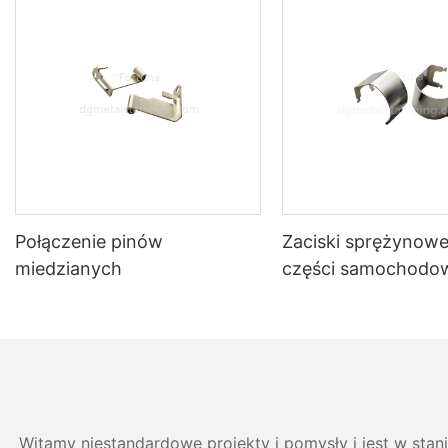
Połączenie pinów
Zaciski sprężynow
miedzianych
części samochodo
Witamy niestandardowe projekty i pomysły i jest w stan