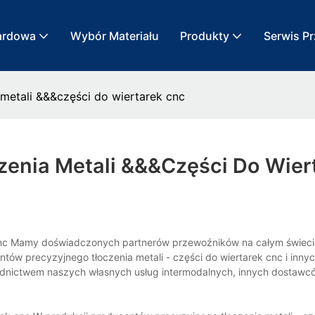
ardowa
Wybór Materiału
Produkty
Serwis P
metali &&&części do wiertarek cnc
zenia Metali &&&części Do Wier
k cnc Mamy doświadczonych partnerów przewoźników na całym świeci
ów precyzyjnego tłoczenia metali - części do wiertarek cnc i inny
rednictwem naszych własnych usług intermodalnych, innych dostawcó