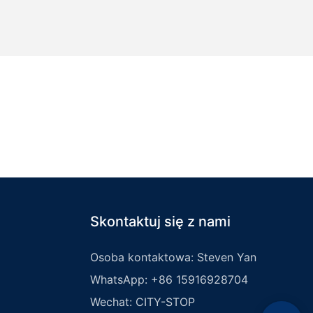
Skontaktuj się z nami
Osoba kontaktowa: Steven Yan
WhatsApp: +86 15916928704
Wechat: CITY-STOP