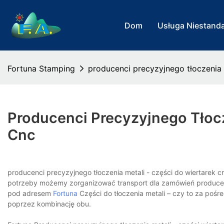
Dom
Usługa Niestand
Fortuna Stamping
producenci precyzyjnego tłoczenia 
Producenci Precyzyjnego Tłoc
Cnc
producenci precyzyjnego tłoczenia metali - części do wiertare
potrzeby możemy zorganizować transport dla zamówień producent
pod adresem
Fortuna
Części do tłoczenia metali – czy to za poś
poprzez kombinację obu.