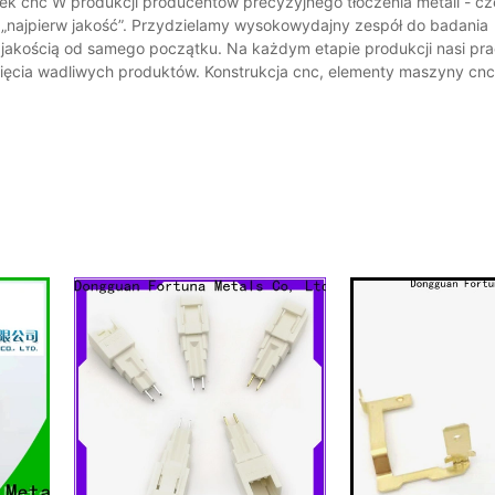
rek cnc W produkcji producentów precyzyjnego tłoczenia metali - cz
 „najpierw jakość”. Przydzielamy wysokowydajny zespół do badania
akością od samego początku. Na każdym etapie produkcji nasi pr
ięcia wadliwych produktów. Konstrukcja cnc, elementy maszyny cnc