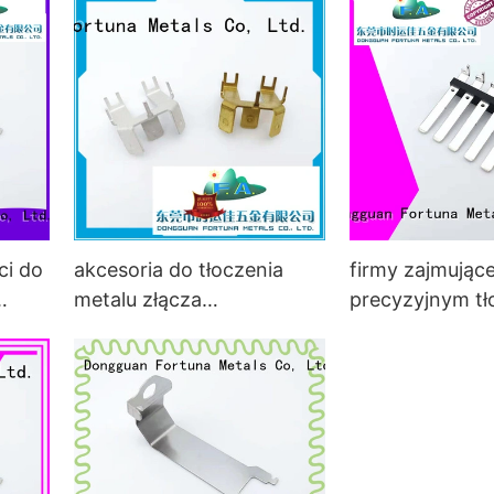
sprzętu gospodarstwa
biurowych
domowego do
samochodów
ci do
akcesoria do tłoczenia
firmy zajmujące
metalu złącza
precyzyjnym t
wtykowego1
metali, metal c
przełączania