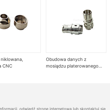
 niklowana,
Obudowa danych z
na CNC
mosiądzu platerowanego
CuSnZn
formacji, odwiedź stronę internetową lub skontaktuj się