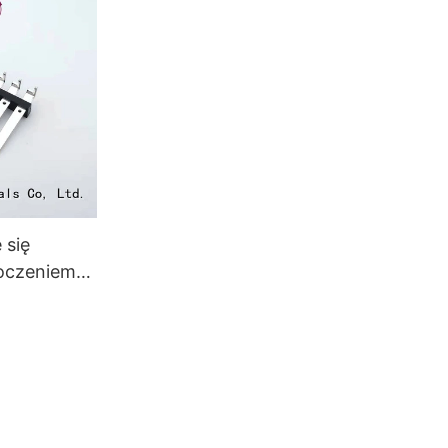
 się
łoczeniem
hiński do