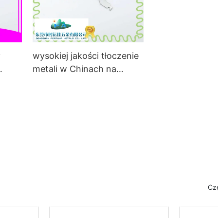
y
wysokiej jakości tłoczenie
metali w Chinach na
sprzedaż elementów
znych
biurowych
Cz