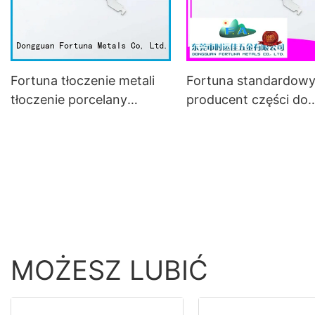
Fortuna tłoczenie metali
Fortuna standardow
tłoczenie porcelany
producent części do
narzędzia do elementów
tłoczenia metali do
kamer
zastosowań akustyc
MOŻESZ LUBIĆ