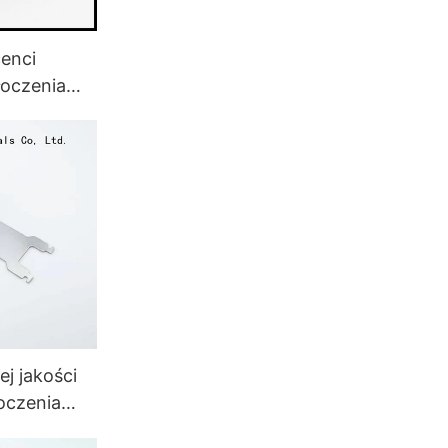
enci
łoczenia
edaż do
j jakości
oczenia
entów