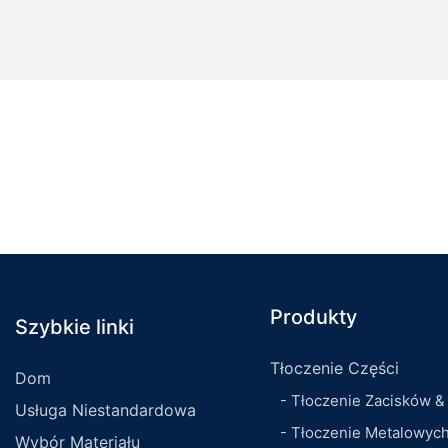
Produkty
Szybkie linki
Tłoczenie Części
Dom
- Tłoczenie Zacisków &
Usługa Niestandardowa
- Tłoczenie Metalowyc
Wybór Materiału