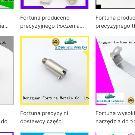
Fortuna producenci
Fortuna produc
ia
precyzyjnego tłoczenia
precyzyjnego t
o
metali Dostawcy do
metali na sprz
mocowania
przewodzenia,
Fortuna precyzyjni
Fortuna wysokie
 do
dostawcy części
narzędzia do tł
obrabianych cnc z Chin do
metali do elem