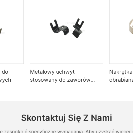
e do
Metalowy uchwyt
Nakrętka
wych
stosowany do zaworów
obrabia
samochodowych
Skontaktuj Się Z Nami
ie zaspokoić specyficzne wymagania. Aby uzyskać więcej in