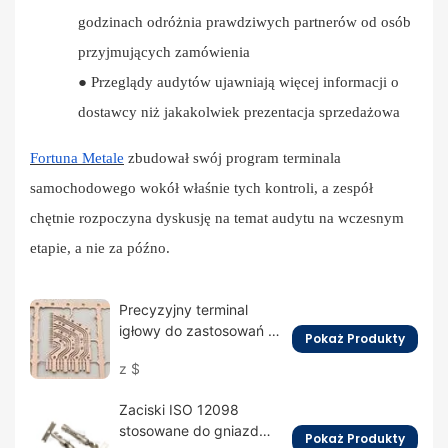
godzinach odróżnia prawdziwych partnerów od osób
przyjmujących zamówienia
●
Przeglądy audytów ujawniają więcej informacji o
dostawcy niż jakakolwiek prezentacja sprzedażowa
Fortuna Metale
zbudował swój program terminala
samochodowego wokół właśnie tych kontroli, a zespół
chętnie rozpoczyna dyskusję na temat audytu na wczesnym
etapie, a nie za późno.
Precyzyjny terminal
igłowy do zastosowań w
Pokaż Produkty
terenie z
z
$
wykorzystaniem
sztucznej inteligencji
Zaciski ISO 12098
stosowane do gniazd
Pokaż Produkty