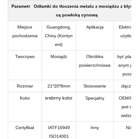
Parametr
Odłamki do tłoczenia metalu z mosiądzu z błyszc
cą powłoką cynową
Miejsce
Guangdong,
Aplikacja
Elektronik
pochodzenia
Chiny (Kontyn
użytkowa
ent)
Tworzywo
Mosiądz
Obróbka
być plater
powierzchniowa
anym jasn
puszką
Rozmiar
21*20*8mm
Stosowanie
złączony
srebrny kolor
Kolor
Specjalny
OEM/OD
jest mile
widziane
Certyfikat
IATF16949
Inny
N/A
ISO14001