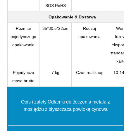
SGS RoHS
Opakowanie & Dostawa
Rozmiar
35*30.5*22cm
Rodzaj
Worek
pojedynczego
opakowania
foliowy i
opakowania
eksportow
standardo
karton
Pojedyncza
7 kg
Czas realizacji
10-14 dni
masa brutto
Opis i zalety
Odłamki do tłoczenia metalu z
mosiądzu z błyszczącą powłoką cynową