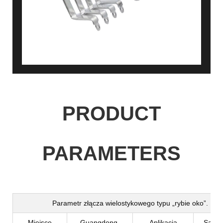
PRODUCT
PARAMETERS
Parametr złącza wielostykowego typu „rybie oko”.
Miejsce
Guangdong,
Aplikacja
Samo