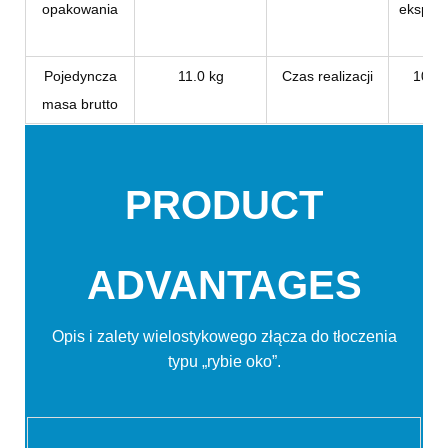
opakowania
ekspor
kar
Pojedyncza
11.0 kg
Czas realizacji
10-15
masa brutto
PRODUCT
ADVANTAGES
Opis i zalety wielostykowego złącza do tłoczenia
typu „rybie oko”.