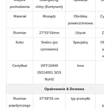
pochodzenia
chiny (Kontynent)
Materiał
Mosiądz
Obróbka
Cynow
powierzchniowa
Rozmiar
27*15*16mm
Użycie
Złąc
Kolor
Srebro (po
Specjalny
OEM/
cynowaniu)
jest 
widz
Certyfikat
IATF16949
Inne
N/
ISO14001 SGS
RoHS
Opakowanie & Dostawa
Rozmiar
37*28*25 cm
typ przesyłki
Pap
pojedynczego
pako