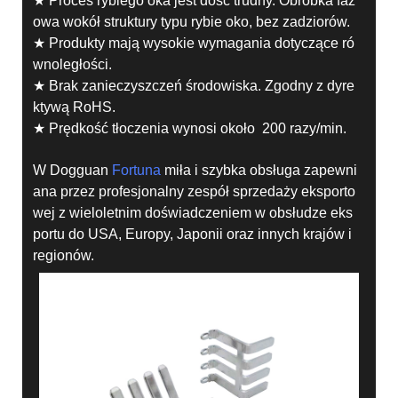
★ Proces rybiego oka jest dość trudny. Obróbka faz
owa wokół struktury typu rybie oko, bez zadziorów.
★ Produkty mają wysokie wymagania dotyczące ró
wnoległości.
★ Brak zanieczyszczeń środowiska. Zgodny z dyre
ktywą RoHS.
★ Prędkość tłoczenia wynosi około 200 razy/min.
W Dogguan
Fortuna
miła i szybka obsługa zapewni
ana przez profesjonalny zespół sprzedaży eksporto
wej z wieloletnim doświadczeniem w obsłudze eks
portu do USA, Europy, Japonii oraz innych krajów i
regionów.