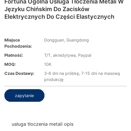
Fortuna Ogólna Usługa Tłoczenia Metali W
Języku Chińskim Do Zacisków
Elektrycznych Do Części Elastycznych
Miejsce
Dongguan, Guangdong
Pochodzenia:
Płatność:
T/T, akredytywa, Paypal
MOQ:
10K
Czas Dostawy:
3-6 dni na próbkę, 7-15 dni na masową
produkcję
zapytanie
usługa tłoczenia metali opis