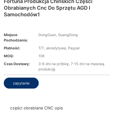
Fortuna Produkcja Chińskich Części
Obrabianych Cnc Do Sprzętu AGD I
Samochodów1
Miejsce
DongGuan, GuangDong
Pochodzenia:
Płatność:
T/T, akredytywa, Paypal
MOQ:
10K
Czas Dostawy:
3-6 dni na próbkę, 7-15 dni na masową
produkcję
zapytanie
części obrabiane CNC opis