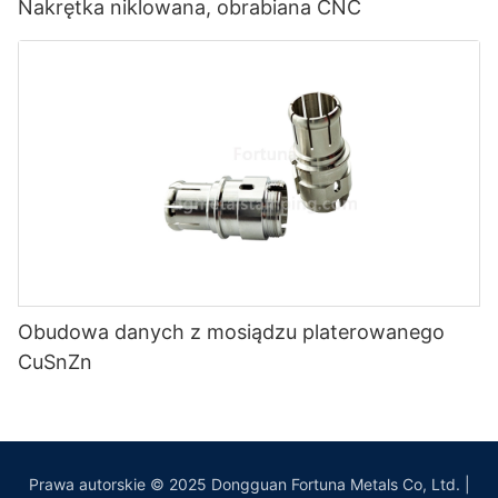
Nakrętka niklowana, obrabiana CNC
Obudowa danych z mosiądzu platerowanego
CuSnZn
Prawa autorskie © 2025 Dongguan Fortuna Metals Co, Ltd. |