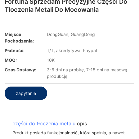
Fortuna Sprzedam Precyzyjne Części Do
Tłoczenia Metali Do Mocowania
Miejsce
DongGuan, GuangDong
Pochodzenia:
Płatność:
T/T, akredytywa, Paypal
MOQ:
10K
Czas Dostawy:
3-6 dni na próbkę, 7-15 dni na masową
produkcję
zapytanie
części do tłoczenia metalu
opis
Produkt posiada funkcjonalność, która spełnia, a nawet