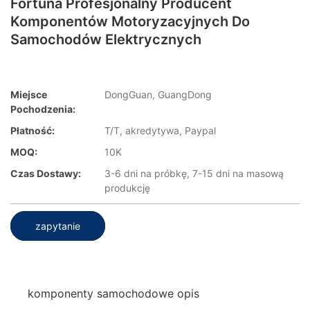
Fortuna Profesjonalny Producent
Komponentów Motoryzacyjnych Do
Samochodów Elektrycznych
Miejsce
DongGuan, GuangDong
Pochodzenia:
Płatność:
T/T, akredytywa, Paypal
MOQ:
10K
Czas Dostawy:
3-6 dni na próbkę, 7-15 dni na masową
produkcję
zapytanie
komponenty samochodowe opis