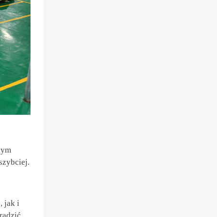
znym
szybciej.
 jak i
radzić.