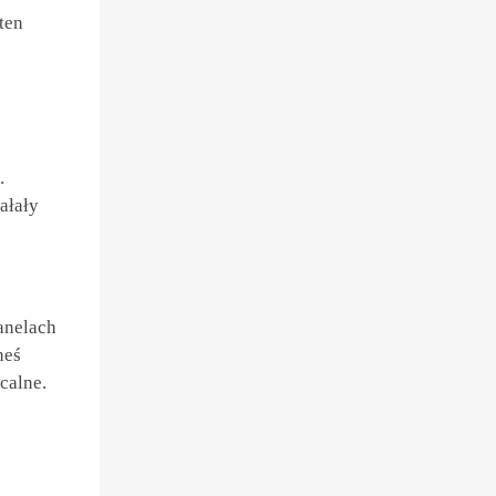
ten
.
ałały
anelach
neś
calne.