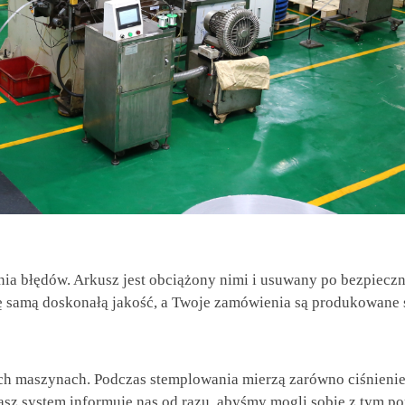
nia błędów. Arkusz jest obciążony nimi i usuwany po bezpiec
ę samą doskonałą jakość, a Twoje zamówienia są produkowane 
h maszynach. Podczas stemplowania mierzą zarówno ciśnienie,
 nasz system informuje nas od razu, abyśmy mogli sobie z tym po