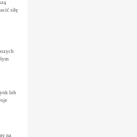
szą
cić siłę
pszych
ałym
cynk lub
woje
amy na