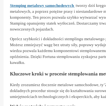
Stemping metalowy samochodowych
tworzy dziś kręgo
metalowych, a poprzez potężne prasy i niestandardowe ma
komponenty. Ten proces pozwala szybko wytwarzać wyso
Stamping opanujemy statek wytłoczeń. Dostarczamy trwał
nowoczesnych pojazdach.
Oprócz szybkości i dokładności stemplingu metalowego
Możesz zmniejszyć wagę bez utraty siły, poprawy wydajn
wiedza pozwala każdemu komponentowi stemplowanemu id
opóźnienia. Dzięki Fortuna stemplowaniu zyskujesz par
kawałku.
Kluczowe kroki w procesie stemplowania met
Kiedy zrozumiesz tłoczenie metalowe samochodowe, ty’Z
dokładnych procedur stosuje się do kształtowania suro
umiejętnościach technologicznych i eksperckich, aby każ