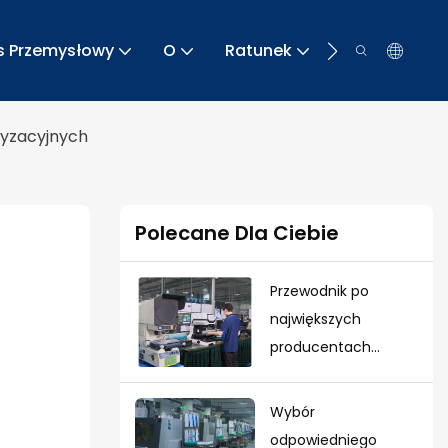
s Przemysłowy
O
Ratunek
Kontakt
yzacyjnych
Polecane Dla Ciebie
Przewodnik po
największych
producentach
tłoczeń metalowych
w Chinach w 2026 r.
Wybór
odpowiedniego