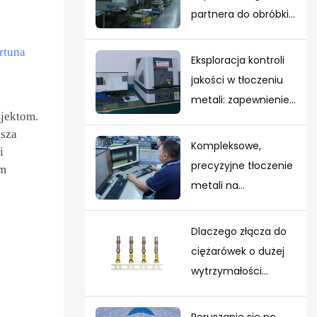
partnera do obróbki
CNC: kluczowe
rtuna
cechy, na które
Eksploracja kontroli
należy zwrócić
jakości w tłoczeniu
uwagę
metali: zapewnienie
jektom.
doskonałości w
asza
każdej części
Kompleksowe,
i
precyzyjne tłoczenie
ym
metali na
zamówienie: od
projektowania form
Dlaczego złącza do
po produkcję
ciężarówek o dużej
masową
wytrzymałości
muszą spełniać
normy ISO 7638 i ISO
Poruszanie się po