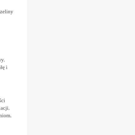
czeliny
wy.
łę i
ści
acji.
eniom.