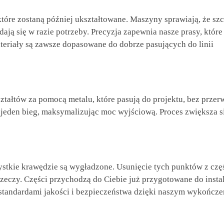
 które zostaną później ukształtowane. Maszyny sprawiają, że sz
adają się w razie potrzeby. Precyzja zapewnia nasze prasy, które
teriały są zawsze dopasowane do dobrze pasujących do linii
ztałtów za pomocą metalu, które pasują do projektu, bez przer
eden bieg, maksymalizując moc wyjściową. Proces zwiększa si
stkie krawędzie są wygładzone. Usunięcie tych punktów z czę
eczy. Części przychodzą do Ciebie już przygotowane do instal
 standardami jakości i bezpieczeństwa dzięki naszym wykończ