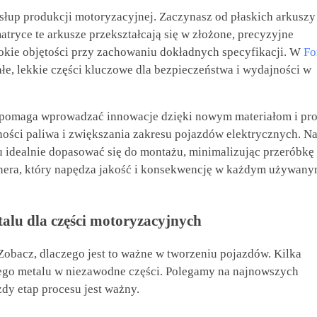
słup produkcji motoryzacyjnej. Zaczynasz od płaskich arkuszy
tryce te arkusze przekształcają się w złożone, precyzyjne
kie objętości przy zachowaniu dokładnych specyfikacji. W
Fo
e, lekkie części kluczowe dla bezpieczeństwa i wydajności w
 pomaga wprowadzać innowacje dzięki nowym materiałom i pro
ości paliwa i zwiększania zakresu pojazdów elektrycznych. N
ealnie dopasować się do montażu, minimalizując przeróbkę 
tnera, który napędza jakość i konsekwencję w każdym używan
alu dla części motoryzacyjnych
obacz, dlaczego jest to ważne w tworzeniu pojazdów. Kilka
wego metalu w niezawodne części. Polegamy na najnowszych
dy etap procesu jest ważny.