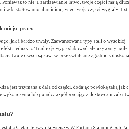
. Ponieważ to nie’T zardzewianie łatwo, twoje części mają dłuż
i w kształtowaniu aluminium, więc twoje części wygrały’T stra
h miejsc pracy
agę, jak i bardzo trwały. Zaawansowane typy stali o wysokiej
i efekt. Jednak to’Trudno je wyprodukować, ale używamy najle
ltacie twoje części są zawsze przekształcane zgodnie z doskon
Rdza jest trzymana z dala od części, dodając powłokę taką jak 
e wykończenia lub pomóc, współpracując z dostawcami, aby t
talu?
jest dla Ciebie lepszy i łatwiejszy. W Fortuna Stamping poleg