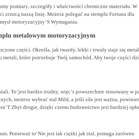
amy pomiary, szczegóły i właściwości chemiczne materiału. W 
 zrzucą naszą linię. Możesz polegać na stemplu Fortuna dla
zemysł motoryzacyjny’S Wymagania.
templu metalowym motoryzacyjnym
ne części. Określa, jak twardy, lekki i trwały staje się metal
metali, które potrzebuje Twój samochód. Aby twoje części dzi
ali. To’jest bardzo trudny, więc’s powszechnie stosowany w p
lnych, możesz wybrać stal Mild, a jeśli siła jest ważna, powinie
 isn’T Zbyt drogie, dzięki czemu budownictwo jest bardziej opła
m. Ponieważ to’Nie jest tak ciężki jak stal, pomaga zarówno