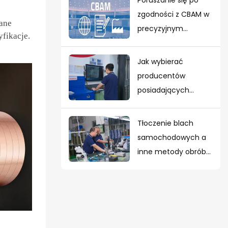
12098
zgodności z CBAM w
ane
precyzyjnym
yfikacje.
tłoczeniu metali:
przewodnik dla
Jak wybierać
europejskich
producentów
nabywców
posiadających
certyfikat IATF 16949
dla terminali
Tłoczenie blach
samochodowych
samochodowych a
inne metody obróbki:
która jest lepsza?