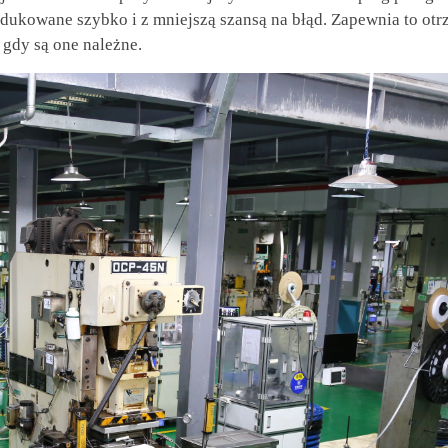
rodukowane szybko i z mniejszą szansą na błąd. Zapewnia to ot
 gdy są one należne.