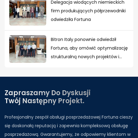
Delegacja wiodących niemieckich
firm produkujących półprzewodniki
odwiedziła Fortuna
Bitron Italy ponownie odwiedził
Fortuna, aby omówić optymalizację
strukturalną nowych projektów i
globalną współpracę strategiczną.
Zapraszamy Do Dyskusji
Twój Następny Projekt.
Profesjonalny zespół obsługi posprzedażowej Fortuna cieszy
się doskonałą reputacją i zapewnia kompleksową obsługę
posprzedażową. Gwarantujemy, że odpowiemy klientom w