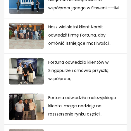
współpracującego w Słowenii——IM
Nasz wieloletni klient Norbit
odwiedził firmę Fortuna, aby
omówić istniejące możliwości
rozwoju projektu
Fortuna odwiedziła klientów w
Singapurze i omówiła przyszłą
współpracę
Fortuna odwiedziła malezyjskiego
klienta, mając nadzieję na
rozszerzenie rynku części
tłoczonych z metalu w Azji
Południowo-Wschodniej