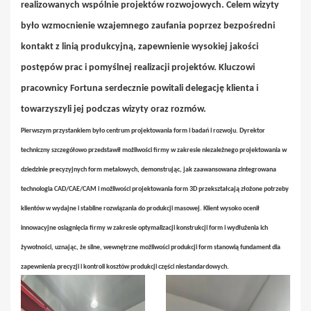
realizowanych wspólnie projektów rozwojowych. Celem wizyty
było wzmocnienie wzajemnego zaufania poprzez bezpośredni
kontakt z linią produkcyjną, zapewnienie wysokiej jakości
postępów prac i pomyślnej realizacji projektów. Kluczowi
pracownicy Fortuna serdecznie powitali delegację klienta i
towarzyszyli jej podczas wizyty oraz rozmów.
Pierwszym przystankiem było centrum projektowania form i badań i rozwoju. Dyrektor
techniczny szczegółowo przedstawił możliwości firmy w zakresie niezależnego projektowania w
dziedzinie precyzyjnych form metalowych, demonstrując, jak zaawansowana zintegrowana
technologia CAD/CAE/CAM i możliwości projektowania form 3D przekształcają złożone potrzeby
klientów w wydajne i stabilne rozwiązania do produkcji masowej. Klient wysoko ocenił
innowacyjne osiągnięcia firmy w zakresie optymalizacji konstrukcji form i wydłużenia ich
żywotności, uznając, że silne, wewnętrzne możliwości produkcji form stanowią fundament dla
zapewnienia precyzji i kontroli kosztów produkcji części niestandardowych.