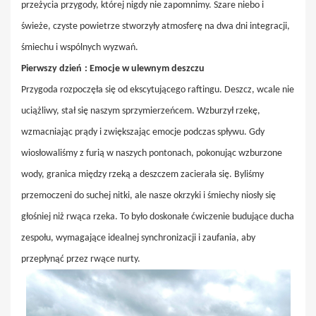
przeżycia przygody, której nigdy nie zapomnimy. Szare niebo i
świeże, czyste powietrze stworzyły atmosferę na dwa dni integracji,
śmiechu i wspólnych wyzwań.
Pierwszy dzień
: Emocje w ulewnym deszczu
Przygoda rozpoczęła się od ekscytującego raftingu. Deszcz, wcale nie
uciążliwy, stał się naszym sprzymierzeńcem. Wzburzył rzekę,
wzmacniając prądy i zwiększając emocje podczas spływu. Gdy
wiosłowaliśmy z furią w naszych pontonach, pokonując wzburzone
wody, granica między rzeką a deszczem zacierała się. Byliśmy
przemoczeni do suchej nitki, ale nasze okrzyki i śmiechy niosły się
głośniej niż rwąca rzeka. To było doskonałe ćwiczenie budujące ducha
zespołu, wymagające idealnej synchronizacji i zaufania, aby
przepłynąć przez rwące nurty.