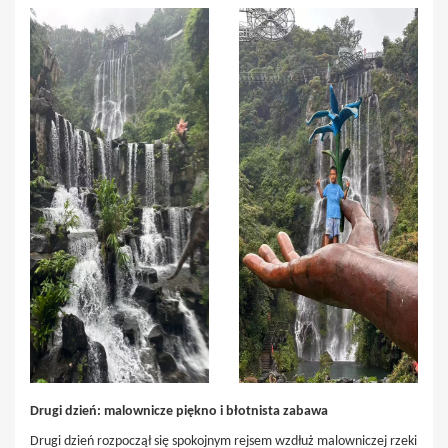
Drugi dzień: malownicze piękno i błotnista zabawa
Drugi dzień rozpoczął się spokojnym rejsem wzdłuż malowniczej rzeki