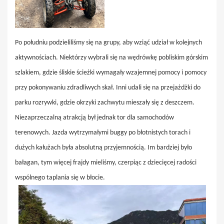
Po południu podzieliliśmy się na grupy, aby wziąć udział w kolejnych
aktywnościach. Niektórzy wybrali się na wędrówkę pobliskim górskim
szlakiem, gdzie śliskie ścieżki wymagały wzajemnej pomocy i pomocy
przy pokonywaniu zdradliwych skał. Inni udali się na przejażdżki do
parku rozrywki, gdzie okrzyki zachwytu mieszały się z deszczem.
Niezaprzeczalną atrakcją był jednak tor dla samochodów
terenowych. Jazda wytrzymałymi buggy po błotnistych torach i
dużych kałużach była absolutną przyjemnością. Im bardziej było
bałagan, tym więcej frajdy mieliśmy, czerpiąc z dziecięcej radości
wspólnego taplania się w błocie.