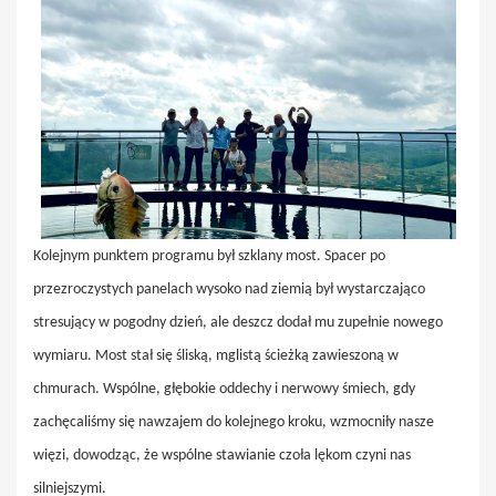
Kolejnym punktem programu był szklany most. Spacer po
przezroczystych panelach wysoko nad ziemią był wystarczająco
stresujący w pogodny dzień, ale deszcz dodał mu zupełnie nowego
wymiaru. Most stał się śliską, mglistą ścieżką zawieszoną w
chmurach. Wspólne, głębokie oddechy i nerwowy śmiech, gdy
zachęcaliśmy się nawzajem do kolejnego kroku, wzmocniły nasze
więzi, dowodząc, że wspólne stawianie czoła lękom czyni nas
silniejszymi.