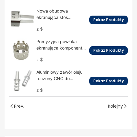
Nowa obudowa
ekranująca stos
Pokaż Produkty
ładowania samochodów
z
$
elektrycznych
Precyzyjna powłoka
ekranująca komponenty
Pokaż Produkty
samochodowe z
z
$
tłoczeniem metalu
Aluminiowy zawór oleju
toczony CNC do
Pokaż Produkty
samochodów marki
z
$
Volkswagen
Prev.
Kolejny